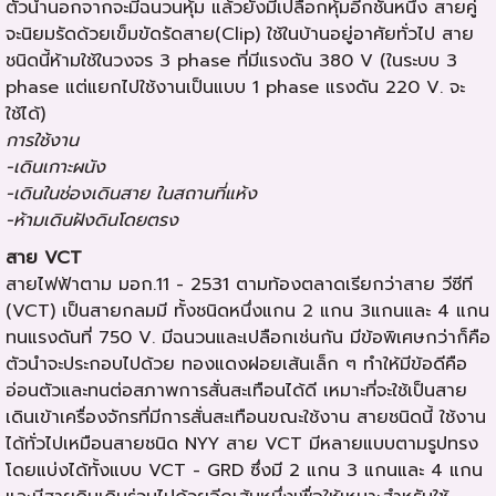
ตัวนำนอกจากจะมีฉนวนหุ้ม แล้วยังมีเปลือกหุ้มอีกชั้นหนึ่ง สายคู่
จะนิยมรัดด้วยเข็มขัดรัดสาย(Clip) ใช้ในบ้านอยู่อาศัยทั่วไป สาย
ชนิดนี้ห้ามใช้ในวงจร 3 phase ที่มีแรงดัน 380 V (ในระบบ 3
phase แต่แยกไปใช้งานเป็นแบบ 1 phase แรงดัน 220 V. จะ
ใช้ได้)
การใช้งาน
-เดินเกาะผนัง
-เดินในช่องเดินสาย ในสถานที่แห้ง
-ห้ามเดินฝังดินโดยตรง
สาย VCT
สายไฟฟ้าตาม มอก.11 - 2531 ตามท้องตลาดเรียกว่าสาย วีซีที
(VCT) เป็นสายกลมมี ทั้งชนิดหนึ่งแกน 2 แกน 3แกนและ 4 แกน
ทนแรงดันที่ 750 V. มีฉนวนและเปลือกเช่นกัน มีข้อพิเศษกว่าก็คือ
ตัวนำจะประกอบไปด้วย ทองแดงฝอยเส้นเล็ก ๆ ทำให้มีข้อดีคือ
อ่อนตัวและทนต่อสภาพการสั่นสะเทือนได้ดี เหมาะที่จะใช้เป็นสาย
เดินเข้าเครื่องจักรที่มีการสั่นสะเทือนขณะใช้งาน สายชนิดนี้ ใช้งาน
ได้ทั่วไปเหมือนสายชนิด NYY สาย VCT มีหลายแบบตามรูปทรง
โดยแบ่งได้ทั้งแบบ VCT - GRD ซึ่งมี 2 แกน 3 แกนและ 4 แกน