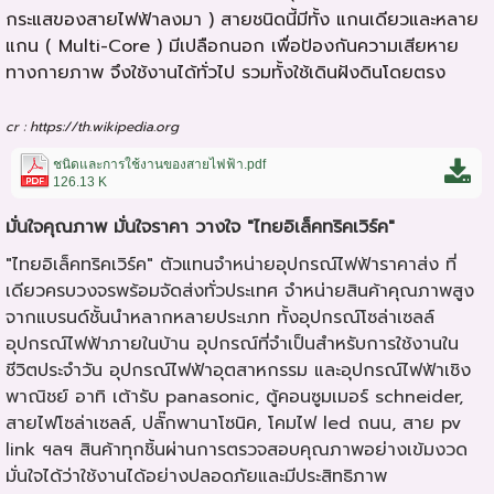
กระแสของสายไฟฟ้าลงมา ) สายชนิดนี้มีทั้ง แกนเดียวและหลาย
แกน ( Multi-Core ) มีเปลือกนอก เพื่อป้องกันความเสียหาย
ทางกายภาพ จึงใช้งานได้ทั่วไป รวมทั้งใช้เดินฝังดินโดยตรง
cr : https://th.wikipedia.org
ชนิดและการใช้งานของสายไฟฟ้า.pdf
126.13 K
มั่นใจคุณภาพ มั่นใจราคา วางใจ "ไทยอิเล็คทริคเวิร์ค"
"ไทยอิเล็คทริคเวิร์ค" ตัวแทนจำหน่ายอุปกรณ์ไฟฟ้าราคาส่ง ที่
เดียวครบวงจรพร้อมจัดส่งทั่วประเทศ จำหน่ายสินค้าคุณภาพสูง
จากแบรนด์ชั้นนำหลากหลายประเภท ทั้ง
อุปกรณ์โซล่าเซลล์
อุปกรณ์ไฟฟ้าภายในบ้าน อุปกรณ์ที่จำเป็นสำหรับการใช้งานใน
ชีวิตประจำวัน อุปกรณ์ไฟฟ้าอุตสาหกรรม และอุปกรณ์ไฟฟ้าเชิง
พาณิชย์ อาทิ
เต้ารับ panasonic
, ตู้คอนซูมเมอร์ schneider,
สายไฟโซล่าเซลล์
,
ปลั๊กพานาโซนิค
,
โคมไฟ led ถนน
,
สาย pv
link
ฯลฯ สินค้าทุกชิ้นผ่านการตรวจสอบคุณภาพอย่างเข้มงวด
มั่นใจได้ว่าใช้งานได้อย่างปลอดภัยและมีประสิทธิภาพ