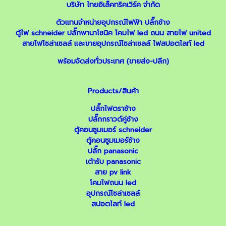
บริษัท ไทยอิเล็คทริคเวิร์ค จำกัด
ตัวแทนจำหน่ายอุปกรณ์ไฟฟ้า
ปลั๊กช้าง
ตู้ไฟ schneider
ปลั๊กพานาโซนิค
โคมไฟ led ถนน
สายไฟ united
สายไฟโซล่าเซลล์
และ
ขายอุปกรณ์โซล่าเซลล์
ไฟสปอตไลท์ led
พร้อมจัดส่งทั่วประเทศ (ขายส่ง-ปลีก)
Products/สินค้า
ปลั๊กไฟตราช้าง
ปลั๊กกราวด์คู่ช้าง
ตู้คอนซูมเมอร์ schneider
ตู้คอนซูมเมอร์ช้าง
ปลั๊ก panasonic
เต้ารับ panasonic
สาย pv link
โคมไฟถนน led
อุปกรณ์โซล่าเซลล์
สปอตไลท์ led