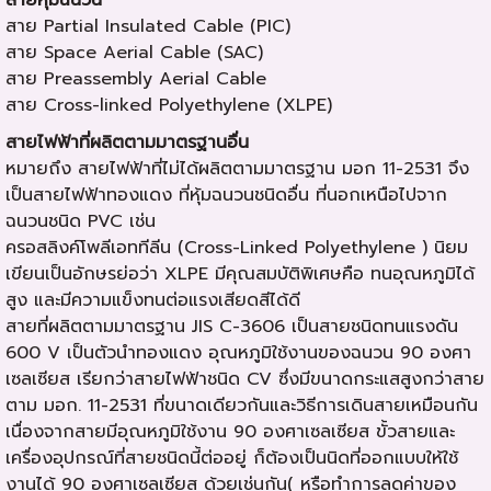
สาย Partial Insulated Cable (PIC)
สาย Space Aerial Cable (SAC)
สาย Preassembly Aerial Cable
สาย Cross-linked Polyethylene (XLPE)
สายไฟฟ้าที่ผลิตตามมาตรฐานอื่น
หมายถึง สายไฟฟ้าที่ไม่ได้ผลิตตามมาตรฐาน มอก 11-2531 จึง
เป็นสายไฟฟ้าทองแดง ที่หุ้มฉนวนชนิดอื่น ที่นอกเหนือไปจาก
ฉนวนชนิด PVC เช่น
ครอสลิงค์โพลีเอททีลีน (Cross-Linked Polyethylene ) นิยม
เขียนเป็นอักษรย่อว่า XLPE มีคุณสมบัติพิเศษคือ ทนอุณหภูมิได้
สูง และมีความแข็งทนต่อแรงเสียดสีได้ดี
สายที่ผลิตตามมาตรฐาน JIS C-3606 เป็นสายชนิดทนแรงดัน
600 V เป็นตัวนำทองแดง อุณหภูมิใช้งานของฉนวน 90 องศา
เซลเซียส เรียกว่าสายไฟฟ้าชนิด CV ซึ่งมีขนาดกระแสสูงกว่าสาย
ตาม มอก. 11-2531 ที่ขนาดเดียวกันและวิธีการเดินสายเหมือนกัน
เนื่องจากสายมีอุณหภูมิใช้งาน 90 องศาเซลเซียส ขั้วสายและ
เครื่องอุปกรณ์ที่สายชนิดนี้ต่ออยู่ ก็ต้องเป็นนิดที่ออกแบบให้ใช้
งานได้ 90 องศาเซลเซียส ด้วยเช่นกัน( หรือทำการลดค่าของ