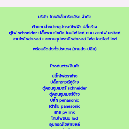
บริษัท ไทยอิเล็คทริคเวิร์ค จำกัด
ตัวแทนจำหน่ายอุปกรณ์ไฟฟ้า
ปลั๊กช้าง
ตู้ไฟ schneider
ปลั๊กพานาโซนิค
โคมไฟ led ถนน
สายไฟ united
สายไฟโซล่าเซลล์
และ
ขายอุปกรณ์โซล่าเซลล์
ไฟสปอตไลท์ led
พร้อมจัดส่งทั่วประเทศ (ขายส่ง-ปลีก)
Products/สินค้า
ปลั๊กไฟตราช้าง
ปลั๊กกราวด์คู่ช้าง
ตู้คอนซูมเมอร์ schneider
ตู้คอนซูมเมอร์ช้าง
ปลั๊ก panasonic
เต้ารับ panasonic
สาย pv link
โคมไฟถนน led
อุปกรณ์โซล่าเซลล์