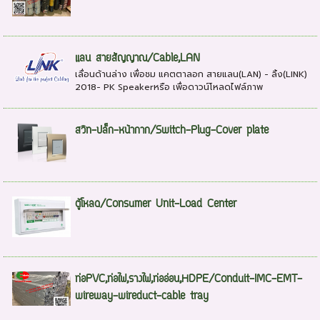
แลน สายสัญญาณ/Cable,LAN
เลื่อนด้านล่าง เพื่อชม แคตตาลอก สายแลน(LAN) - ลิ้ง(LINK)
2018- PK Speakerหรือ เพื่อดาวน์โหลดไฟล์ภาพ
สวิท-ปลั๊ก-หน้ากาก/Switch-Plug-Cover plate
ตู้โหลด/Consumer Unit-Load Center
ท่อPVC,ท่อไฟ,รางไฟ,ท่ออ่อน,HDPE/Conduit-IMC-EMT-
wireway-wireduct-cable tray