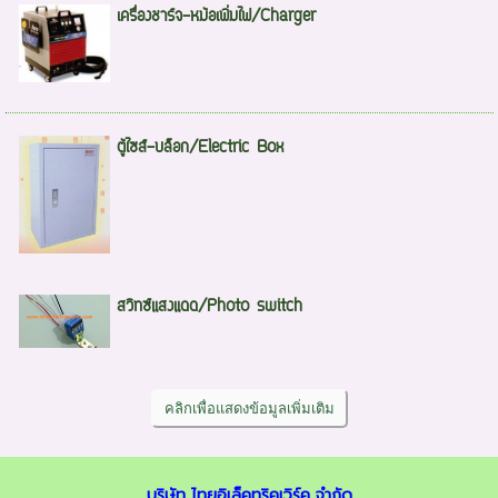
เครื่องชาร์จ-หม้อเพิ่มไฟ/Charger
ตู้ไซส์-บล็อก/Electric Box
สวิทซ์แสงแดด/Photo switch
บริษัท ไทยอิเล็คทริคเวิร์ค จำกัด