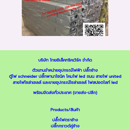
บริษัท ไทยอิเล็คทริคเวิร์ค จำกัด
ตัวแทนจำหน่ายอุปกรณ์ไฟฟ้า
ปลั๊กช้าง
ตู้ไฟ schneider
ปลั๊กพานาโซนิค
โคมไฟ led ถนน
สายไฟ united
สายไฟโซล่าเซลล์
และ
ขายอุปกรณ์โซล่าเซลล์
ไฟสปอตไลท์ led
พร้อมจัดส่งทั่วประเทศ (ขายส่ง-ปลีก)
Products/สินค้า
ปลั๊กไฟตราช้าง
ปลั๊กกราวด์คู่ช้าง