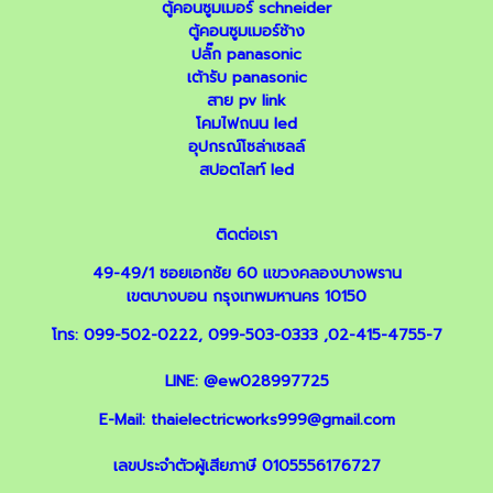
ตู้คอนซูมเมอร์ schneider
ตู้คอนซูมเมอร์ช้าง
ปลั๊ก panasonic
เต้ารับ panasonic
สาย pv link
โคมไฟถนน led
อุปกรณ์โซล่าเซลล์
สปอตไลท์ led
ติดต่อเรา
49-49/1 ซอยเอกชัย 60 แขวงคลองบางพราน
เขตบางบอน กรุงเทพมหานคร 10150
โทร:
099-502-0222
,
099-503-0333
,
02-415-4755-7
LINE:
@ew028997725
E-Mail:
thaielectricworks999@gmail.com
เลขประจำตัวผู้เสียภาษี 0105556176727