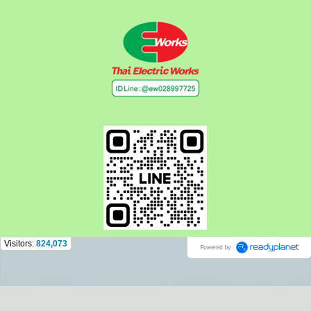
Visitors:
824,073