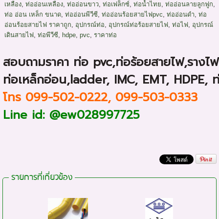
เหลือง
,
ท่ออ่อนเหลือง
,
ท่ออ่อนขาว
,
ท่อเฟล็กซ์
,
ท่อน้ำไทย
,
ท่ออ่อนลายลูกฟูก
,
ท่อ อ่อน เหล็ก ขนาด
,
ท่ออ่อนพีวีซี
,
ท่ออ่อนร้อยสายไฟpvc
,
ท่ออ่อนดำ
,
ท่อ
อ่อนร้อยสายไฟ ราคาถูก
,
อุปกรณ์ท่อ
,
อุปกรณ์ท่อร้อยสายไฟ
,
ท่อไฟ
,
อุปกรณ์
เดินสายไฟ
,
ท่อพีวีซี
,
hdpe
,
pvc
,
ราคาท่อ
สอบถามราคา ท่อ pvc,ท่อร้อยสายไฟ,รางไฟ
ท่อเหล็กอ่อน,ladder, IMC, EMT, HDPE, ท่อ
โทร 099-502-0222, 099-503-0333
Line id:
@ew028997725
รายการที่เกี่ยวข้อง