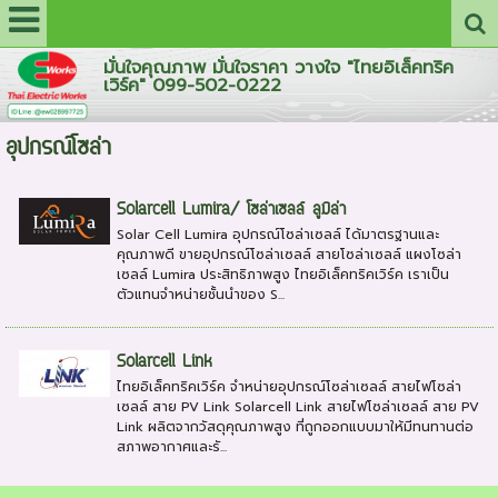
มั่นใจคุณภาพ มั่นใจราคา วางใจ "ไทยอิเล็คทริค
เวิร์ค" 099-502-0222
อุปกรณ์โซล่า
Solarcell Lumira/ โซล่าเซลล์ ลูมิล่า
Solar Cell Lumira อุปกรณ์โซล่าเซลล์ ได้มาตรฐานและ
คุณภาพดี ขายอุปกรณ์โซล่าเซลล์ สายโซล่าเซลล์ แผงโซล่า
เซลล์ Lumira ประสิทธิภาพสูง ไทยอิเล็คทริคเวิร์ค เราเป็น
ตัวแทนจำหน่ายชั้นนำของ S...
Solarcell Link
ไทยอิเล็คทริคเวิร์ค จำหน่ายอุปกรณ์โซล่าเซลล์ สายไฟโซล่า
เซลล์ สาย PV Link Solarcell Link สายไฟโซล่าเซลล์ สาย PV
Link ผลิตจากวัสดุคุณภาพสูง ที่ถูกออกแบบมาให้มีทนทานต่อ
สภาพอากาศและรั...