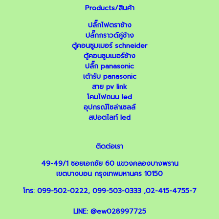
Products/สินค้า
ปลั๊กไฟตราช้าง
ปลั๊กกราวด์คู่ช้าง
ตู้คอนซูมเมอร์ schneider
ตู้คอนซูมเมอร์ช้าง
ปลั๊ก panasonic
เต้ารับ panasonic
สาย pv link
โคมไฟถนน led
อุปกรณ์โซล่าเซลล์
สปอตไลท์ led
ติดต่อเรา
49-49/1 ซอยเอกชัย 60 แขวงคลองบางพราน
เขตบางบอน กรุงเทพมหานคร 10150
โทร:
099-502-0222
,
099-503-0333
,
02-415-4755-7
LINE:
@ew028997725