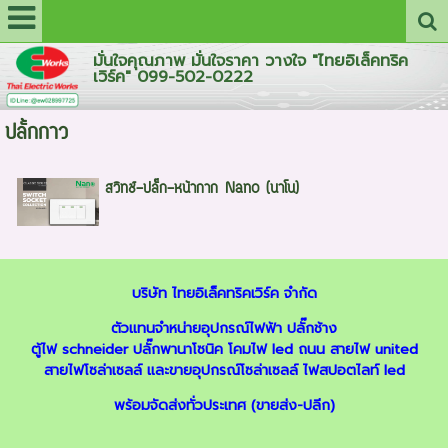
มั่นใจคุณภาพ มั่นใจราคา วางใจ "ไทยอิเล็คทริค
เวิร์ค" 099-502-0222
ปลั้กกาว
สวิทช์-ปลั๊ก-หน้ากาก Nano (นาโน)
บริษัท ไทยอิเล็คทริคเวิร์ค จำกัด
ตัวแทนจำหน่ายอุปกรณ์ไฟฟ้า
ปลั๊กช้าง
ตู้ไฟ schneider
ปลั๊กพานาโซนิค
โคมไฟ led ถนน
สายไฟ united
สายไฟโซล่าเซลล์
และ
ขายอุปกรณ์โซล่าเซลล์
ไฟสปอตไลท์ led
พร้อมจัดส่งทั่วประเทศ (ขายส่ง-ปลีก)