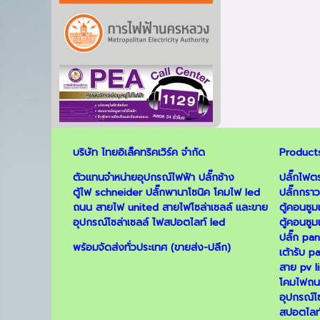
บริษัท ไทยอิเล็คทริคเวิร์ค จำกัด
Products
ตัวแทนจำหน่ายอุปกรณ์ไฟฟ้า
ปลั๊กช้าง
ปลั๊กไฟต
ตู้ไฟ schneider
ปลั๊กพานาโซนิค
โคมไฟ led
ปลั๊กกราวด
ถนน
สายไฟ united
สายไฟโซล่าเซลล์
และ
ขาย
ตู้คอนซู
อุปกรณ์โซล่าเซลล์
ไฟสปอตไลท์ led
ตู้คอนซูม
ปลั๊ก pa
พร้อมจัดส่งทั่วประเทศ (ขายส่ง-ปลีก)
เต้ารับ 
สาย pv l
โคมไฟถน
อุปกรณ์โซ
สปอตไลท