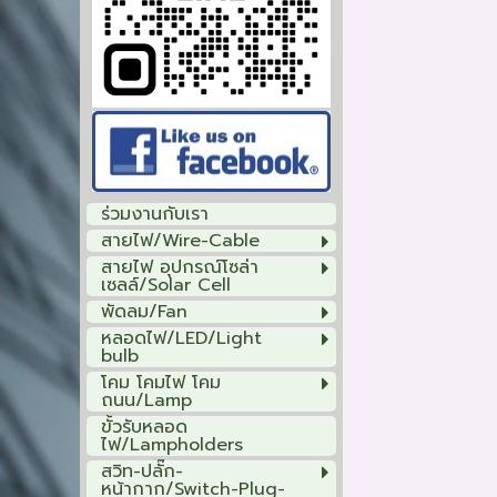
ร่วมงานกับเรา
สายไฟ/Wire-Cable
สายไฟ อุปกรณ์โซล่า
เซลล์/Solar Cell
พัดลม/Fan
หลอดไฟ/LED/Light
bulb
โคม โคมไฟ โคม
ถนน/Lamp
ขั้วรับหลอด
ไฟ/Lampholders
สวิท-ปลั๊ก-
หน้ากาก/Switch-Plug-