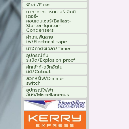
ฟิวส์ /Fuse
บาลาส-สตาร์ทเตอร์-อิกนิ
เตอร์-
คอนเดนเซอร์/Ballast-
Starter-Ignitor-
Condensers
ผ้าเทปพันสาย
ไฟ/Electrical tape
นาฬิกาตั้งเวลา/Timer
อุปกรณ์กัน
ระเบิด/Explosion proof
คัทเอ้าท์-สวิทอัตโน
มัติ/Cutout
สวิทหรี่ไฟ/Dimmer
switch
อุปกรณ์ไฟฟ้า
อื่นๆ/Miscellaneous