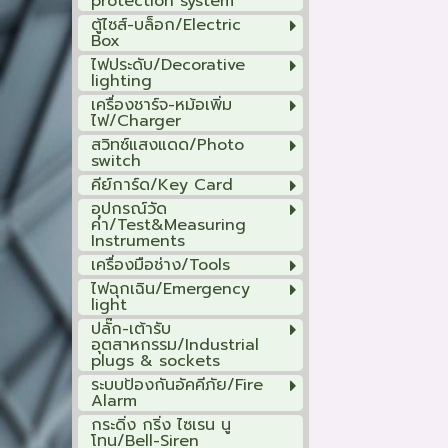
protection system
ตู้ไซส์-บล็อก/Electric
Box
ไฟประดับ/Decorative
lighting
เครื่องชาร์จ-หม้อเพิ่ม
ไฟ/Charger
สวิทซ์แสงแดด/Photo
switch
คีย์การ์ด/Key Card
อุปกรณ์วัด
ค่า/Test&Measuring
Instruments
เครื่องมือช่าง/Tools
ไฟฉุกเฉิน/Emergency
light
ปลั๊ก-เต้ารับ
อุตสาหกรรม/Industrial
plugs & sockets
ระบบป้องกันอัคคีภัย/Fire
Alarm
กระดิ่ง กริ่ง ไซเรน นู
โทน/Bell-Siren