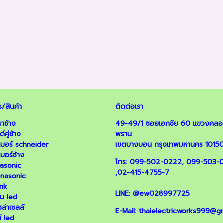
/สินค้า
ติดต่อเรา
ราช้าง
49-49/1 ซอยเอกชัย 60 แขวงคล
์คู่ช้าง
พราน
มเมอร์ schneider
เขตบางบอน กรุงเทพมหานคร 1015
เมอร์ช้าง
โทร:
099-502-0222
,
099-503-
nasonic
,
02-415-4755-7
panasonic
ink
LINE:
@ew028997725
น led
ล่าเซลล์
E-Mail:
thaielectricworks999@g
์ led