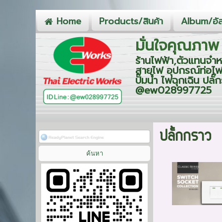
Home
Products/สินค้า
Album/อัล
มั่นใจคุณภาพ 
ร้านไฟฟ้า,ตัวแทนจำห
สายไฟ อุปกรณ์ท่อไฟ
ปั๊มน้ำ ไฟฉุกเฉิน ป
@ew028997725
ปลั้กกราว