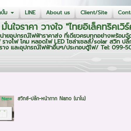
บั้ม
LINE
About us
Client/Site
Conta
มั่นใจราคา วางใจ "ไทยอิเล็คทริคเว
น่ายอุปกรณ์ไฟฟ้าราคาส่ง ที่เดียวครบทุกอย่างพร้อมจัด
 รางไฟ โคม หลอดไฟ LED โซล่าเซลส์/solar สวิท ปลี๊
ลั๊กราง และอุปกรณ์ไฟฟ้าอื่นๆ/ประกอบตู้ไฟ/ Tel: 09
สวิทช์-ปลั๊ก-หน้ากาก Nano (นาโน)