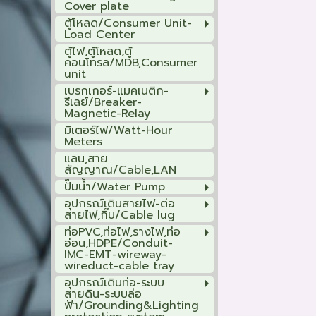
Cover plate
ตู้โหลด/Consumer Unit-
Load Center
ตู้ไฟ,ตู้โหลด,ตู้
คอนโทรล/MDB,Consumer
unit
เบรกเกอร์-แมคเนติก-
รีเลย์/Breaker-
Magnetic-Relay
มิเตอร์ไฟ/Watt-Hour
Meters
แลน,สาย
สัญญาณ/Cable,LAN
ปั๊มน้ำ/Water Pump
อุปกรณ์เดินสายไฟ-ต่อ
สายไฟ,กิ๊บ/Cable lug
ท่อPVC,ท่อไฟ,รางไฟ,ท่อ
อ่อน,HDPE/Conduit-
IMC-EMT-wireway-
wireduct-cable tray
อุปกรณ์เดินท่อ-ระบบ
สายดิน-ระบบล่อ
ฟ้า/Grounding&Lighting