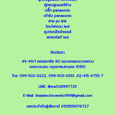
ตู้คอนซูมเมอร์ช้าง
ปลั๊ก panasonic
เต้ารับ panasonic
สาย pv link
โคมไฟถนน led
อุปกรณ์โซล่าเซลล์
สปอตไลท์ led
ติดต่อเรา
49-49/1 ซอยเอกชัย 60 แขวงคลองบางพราน
เขตบางบอน กรุงเทพมหานคร 10150
โทร:
099-502-0222
,
099-503-0333
,
02-415-4755-7
LINE:
@ew028997725
E-Mail:
thaielectricworks999@gmail.com
เลขประจำตัวผู้เสียภาษี 0105556176727