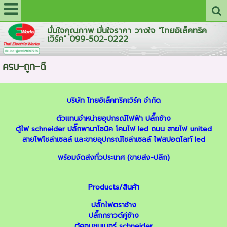
มั่นใจคุณภาพ มั่นใจราคา วางใจ "ไทยอิเล็คทริค
เวิร์ค" 099-502-0222
ครบ-ถูก-ดี
บริษัท ไทยอิเล็คทริคเวิร์ค จำกัด
ตัวแทนจำหน่ายอุปกรณ์ไฟฟ้า
ปลั๊กช้าง
ตู้ไฟ schneider
ปลั๊กพานาโซนิค
โคมไฟ led ถนน
สายไฟ united
สายไฟโซล่าเซลล์
และ
ขายอุปกรณ์โซล่าเซลล์
ไฟสปอตไลท์ led
พร้อมจัดส่งทั่วประเทศ (ขายส่ง-ปลีก)
Products/สินค้า
ปลั๊กไฟตราช้าง
ปลั๊กกราวด์คู่ช้าง
ตู้คอนซูมเมอร์ schneider