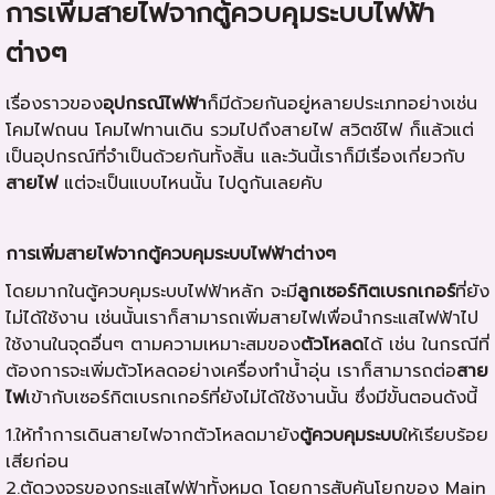
การเพิ่มสายไฟจากตู้ควบคุมระบบไฟฟ้า
ต่างๆ
เรื่องราวของ
อุปกรณ์ไฟฟ้า
ก็มีด้วยกันอยู่หลายประเภทอย่างเช่น
โคมไฟถนน โคมไฟทานเดิน รวมไปถึงสายไฟ สวิตช์ไฟ ก็แล้วแต่
เป็นอุปกรณ์ที่จำเป็นด้วยกันทั้งสิ้น และวันนี้เราก็มีเรื่องเกี่ยวกับ
สายไฟ
แต่จะเป็นแบบไหนนั้น ไปดูกันเลยคับ
การเพิ่มสายไฟจากตู้ควบคุมระบบไฟฟ้าต่างๆ
โดยมากในตู้ควบคุมระบบไฟฟ้าหลัก จะมี
ลูกเซอร์กิตเบรกเกอร์
ที่ยัง
ไม่ได้ใช้งาน เช่นนั้นเราก็สามารถเพิ่มสายไฟเพื่อนำกระแสไฟฟ้าไป
ใช้งานในจุดอื่นๆ ตามความเหมาะสมของ
ตัวโหลด
ได้ เช่น ในกรณีที่
ต้องการจะเพิ่มตัวโหลดอย่างเครื่องทำน้ำอุ่น เราก็สามารถต่อ
สาย
ไฟ
เข้ากับ
เซอร์กิตเบรกเกอร์ที่ยังไม่ได้ใช้งานนั้น ซึ่งมีขั้นตอนดังนี้
1.ให้ทำการเดินสายไฟจากตัวโหลดมายัง
ตู้ควบคุมระบบ
ให้เรียบร้อย
เสียก่อน
2.ตัดวงจรของกระแสไฟฟ้าทั้งหมด โดยการสับคันโยกของ Main