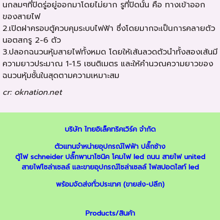
นกลมๆที่ปิดรู่อยู่ออกมาโดยไม่ยาก รูที่ปิดนั้น คือ ทางเข้าออก
ของสายไฟ
2.เปิดฝาครอบตู้ควบคุมระบบไฟฟ้า ซึ่งโดยมากจะเป็นการคลายตัว
นอตสกรู 2-6 ตัว
3.ปลอกฉนวนหุ้มสายไฟทั้งหมด โดยให้เส้นลวดตัวนำทั้งสองเส้นมี
ความยาวประมาณ 1-1.5 เซนติเมตร และให้คำนวณความยาวของ
ฉนวนหุ้มชั้นในสุดตามความเหมาะสม
cr: oknation.net
บริษัท ไทยอิเล็คทริคเวิร์ค จำกัด
ตัวแทนจำหน่ายอุปกรณ์ไฟฟ้า
ปลั๊กช้าง
ตู้ไฟ schneider
ปลั๊กพานาโซนิค
โคมไฟ led ถนน
สายไฟ united
สายไฟโซล่าเซลล์
และ
ขายอุปกรณ์โซล่าเซลล์
ไฟสปอตไลท์ led
พร้อมจัดส่งทั่วประเทศ (ขายส่ง-ปลีก)
Products/สินค้า