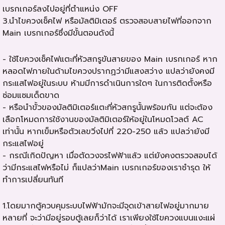
เบรกเกอร์ลงไปอยู่ที่ตำแหน่ง OFF
3.นำไขควงเช็คไฟ หรือมัลติมิเตอร์ ตรวจสอบสายไฟที่ออกจาก
Main เบรกเกอร์ซึ่งมีขั้นตอนดังนี้
- ใช้ไขควงเช็คไฟแตะที่หัวสกรูขันสายของ Main เบรกเกอร์ หาก
หลอดไฟภายในด้ามไขควงปรากฏว่ามีแสงสว่าง แปลว่ายังคงมี
กระแสไฟอยู่ในระบบ ห้ามมีการดำเนินการใดๆ ในการติดตั้งหรือ
ซ่อมแซมเด็ดขาด
- หรือนำขั้วของมัลติมิเตอร์แตะที่หัวสกรูนั้นพร้อมกัน แต่จะต้อง
เลือกโหมดการใช้งานของมัลติมิเตอร์ให้อยู่ในโหมดโวลต์ AC
เท่านั้น หากเข็มหรือตัวเลขวิ่งไปที่ 220-250 แล้ว แปลว่ายังมี
กระแสไฟอยู่
- กรณีเกิดปัญหา เมื่อตัดวงจรไฟฟ้าแล้ว แต่ยังคงตรวจสอบได้
ว่ามีกระแสไฟหรือไม่ ก็แปลว่าMain เบรกเกอร์ของเราชำรุด ให้
ทำการเปลี่ยนทันที
1.โดยมากตู้ควบคุมระบบไฟฟ้ามักจะมีจุดเข้าสายไฟอยู่มากมาย
หลายที่ จะว่ามีอยู่รอบตู้เลยก็ว่าได้ เราเพียงใช้ไขควงแบนแงะแผ่