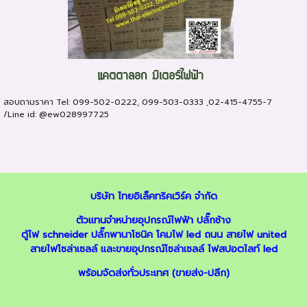
แคตตาลอก มิเตอร์ไฟฟ้า
สอบถามราคา Tel: 099-502-0222, 099-503-0333 ,02-415-4755-7
/Line id: @ew028997725
บริษัท ไทยอิเล็คทริคเวิร์ค จำกัด
ตัวแทนจำหน่ายอุปกรณ์ไฟฟ้า
ปลั๊กช้าง
ตู้ไฟ schneider
ปลั๊กพานาโซนิค
โคมไฟ led ถนน
สายไฟ united
สายไฟโซล่าเซลล์
และ
ขายอุปกรณ์โซล่าเซลล์
ไฟสปอตไลท์ led
พร้อมจัดส่งทั่วประเทศ (ขายส่ง-ปลีก)