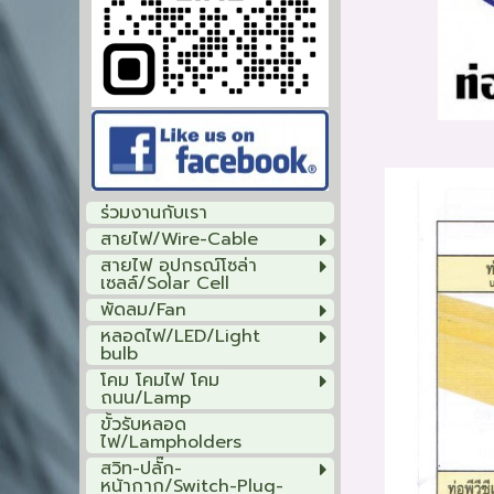
ร่วมงานกับเรา
สายไฟ/Wire-Cable
สายไฟ อุปกรณ์โซล่า
เซลล์/Solar Cell
พัดลม/Fan
หลอดไฟ/LED/Light
bulb
โคม โคมไฟ โคม
ถนน/Lamp
ขั้วรับหลอด
ไฟ/Lampholders
สวิท-ปลั๊ก-
หน้ากาก/Switch-Plug-