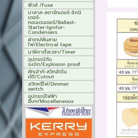
ฟิวส์ /Fuse
บาลาส-สตาร์ทเตอร์-อิกนิ
เตอร์-
คอนเดนเซอร์/Ballast-
Starter-Ignitor-
Condensers
ผ้าเทปพันสาย
ไฟ/Electrical tape
นาฬิกาตั้งเวลา/Timer
อุปกรณ์กัน
ระเบิด/Explosion proof
คัทเอ้าท์-สวิทอัตโน
มัติ/Cutout
สวิทหรี่ไฟ/Dimmer
switch
อุปกรณ์ไฟฟ้า
อื่นๆ/Miscellaneous