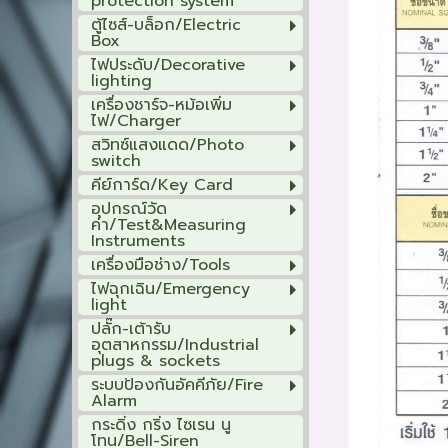
protection system
ตู้ไซส์-บล็อก/Electric
Box
ไฟประดับ/Decorative
lighting
เครื่องชาร์จ-หม้อเพิ่ม
ไฟ/Charger
สวิทซ์แสงแดด/Photo
switch
คีย์การ์ด/Key Card
อุปกรณ์วัด
ค่า/Test&Measuring
Instruments
เครื่องมือช่าง/Tools
ไฟฉุกเฉิน/Emergency
light
ปลั๊ก-เต้ารับ
อุตสาหกรรม/Industrial
plugs & sockets
ระบบป้องกันอัคคีภัย/Fire
Alarm
กระดิ่ง กริ่ง ไซเรน นู
โทน/Bell-Siren