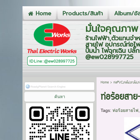
Home
Products/สินค้า
Album/อัล
มั่นใจคุณภาพ 
ร้านไฟฟ้า,ตัวแทนจำห
สายไฟ อุปกรณ์ท่อไฟ
ปั๊มน้ำ ไฟฉุกเฉิน ป
@ew028997725
Home
>
ท่อPVC,ท่อไฟ,รางไฟ
ท่อร้อยสาย
Tags:
ท่อร้อยสายไฟ